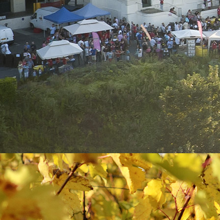
C’est en 1864 qu’
Alfred Gratien
installe ses
caves à flanc du coteau Saumurois, dans
d’anciennes galeries de tuffeau.
A l’origine site d’extraction, ces carrières de
pierres creusées dès le XIIe siècle par les
perreyeurs, ont servi à bâtir les différents