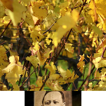
monuments de la région (château de
Saumur en tête).
Les carrières sont abandonnées depuis
plusieurs années lorsqu’Alfred Gratien
rachète le domaine et devient propriétaire de
20 ha de vignes et 5 km de galeries. Il peut
alors pleinement se lancer dans la
production de vins de fines bulles à Saumur,
mais aussi de champagne suite à la fondation
d’une seconde maison à Épernay la même
année.
UNE RENCONTRE