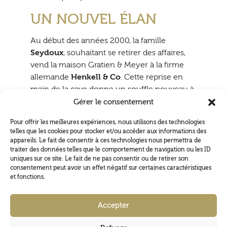
UN NOUVEL ÉLAN
Au début des années 2000, la famille
Seydoux
, souhaitant se retirer des affaires,
vend la maison Gratien & Meyer à la firme
allemande
Henkell & Co
. Cette reprise en
main de la cave donne un souffle nouveau à
l’entreprise qui se modernise et investit dans
Gérer le consentement
de nouveaux aménagements, dont la
Pour offrir les meilleures expériences, nous utilisons des technologies
rénovation de la façade du château Gratien
telles que les cookies pour stocker et/ou accéder aux informations des
et de son parc, le grand parking au pied du
appareils. Le fait de consentir à ces technologies nous permettra de
domaine, l’installation de nouvelles
traiter des données telles que le comportement de navigation ou les ID
uniques sur ce site. Le fait de ne pas consentir ou de retirer son
machines de production et la création d’une
consentement peut avoir un effet négatif sur certaines caractéristiques
salle de réception « Balcon Sur Loire »
.
et fonctions.
Aujourd’hui, les caves Gratien & Meyer, avec
Accepter
plus de 150 ans de traditions sont
résolument tournées vers l’avenir…